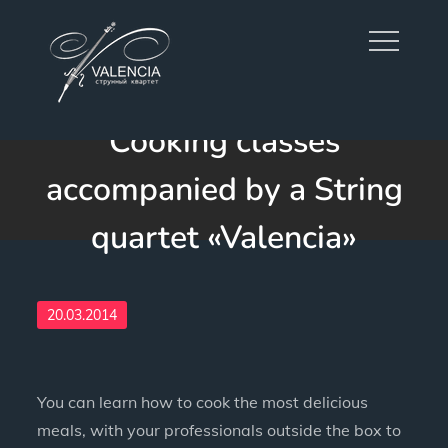
Skip
to
content
Cooking classes
MUZVALENCIA.COM —
accompanied by a String
STRING QUARTET
"VALENCIA"
quartet «Valencia»
Posted
20.03.2014
on
You can learn how to cook the most delicious
meals, with your professionals outside the box to